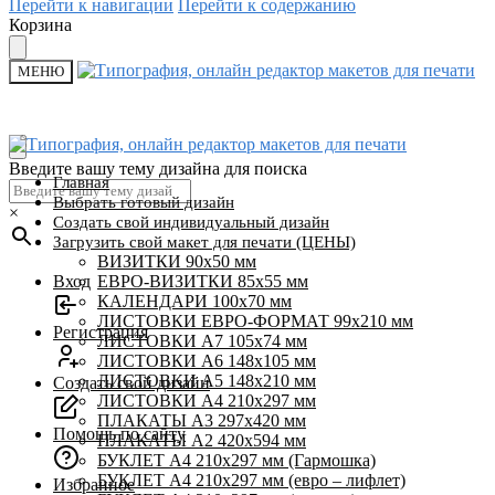
Перейти к навигации
Перейти к содержанию
Корзина
МЕНЮ
Введите вашу тему дизайна для поиска
Главная
Выбрать готовый дизайн
×
Создать свой индивидуальный дизайн
Загрузить свой макет для печати (ЦЕНЫ)
ВИЗИТКИ 90х50 мм
Вход
ЕВРО-ВИЗИТКИ 85х55 мм
КАЛЕНДАРИ 100х70 мм
ЛИСТОВКИ ЕВРО-ФОРМАТ 99х210 мм
Регистрация
ЛИСТОВКИ А7 105х74 мм
ЛИСТОВКИ А6 148х105 мм
ЛИСТОВКИ А5 148х210 мм
Создать свой дизайн
ЛИСТОВКИ А4 210х297 мм
ПЛАКАТЫ А3 297х420 мм
Помощь по сайту
ПЛАКАТЫ А2 420х594 мм
БУКЛЕТ А4 210х297 мм (Гармошка)
БУКЛЕТ А4 210х297 мм (евро – лифлет)
Избранное