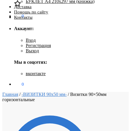
БУКЛЕТ А4 210х297 мм (книжка)
Доставка
Помощь по сайту
0
₽
0
Контакты
Аккаунт:
Вход
Регистрация
Выход
Мы в соцсетях:
вконтакте
0
₽
0
Главная
/
-ВИЗИТКИ 90х50 мм-
/
Визитки 90×50мм
горизонтальные