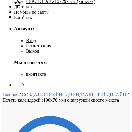
БУКЛЕТ А4 210х297 мм (книжка)
Доставка
Помощь по сайту
0
₽
0
Контакты
Аккаунт:
Вход
Регистрация
Выход
Мы в соцсетях:
вконтакте
0
₽
0
Главная
/
СОЗДАТЬ СВОЙ ИНДИВИДУАЛЬНЫЙ ДИЗАЙН
/
Печать календарей (100х70 мм) с загрузкой своего макета