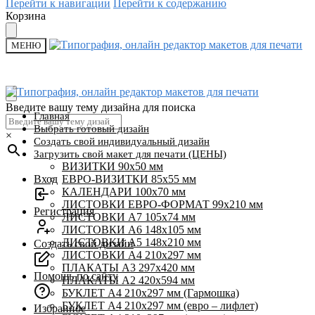
Перейти к навигации
Перейти к содержанию
Корзина
МЕНЮ
Введите вашу тему дизайна для поиска
Главная
Выбрать готовый дизайн
×
Создать свой индивидуальный дизайн
Загрузить свой макет для печати (ЦЕНЫ)
ВИЗИТКИ 90х50 мм
Вход
ЕВРО-ВИЗИТКИ 85х55 мм
КАЛЕНДАРИ 100х70 мм
ЛИСТОВКИ ЕВРО-ФОРМАТ 99х210 мм
Регистрация
ЛИСТОВКИ А7 105х74 мм
ЛИСТОВКИ А6 148х105 мм
ЛИСТОВКИ А5 148х210 мм
Создать свой дизайн
ЛИСТОВКИ А4 210х297 мм
ПЛАКАТЫ А3 297х420 мм
Помощь по сайту
ПЛАКАТЫ А2 420х594 мм
БУКЛЕТ А4 210х297 мм (Гармошка)
БУКЛЕТ А4 210х297 мм (евро – лифлет)
Избранное