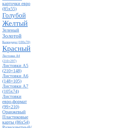
карточки евро
(85х55)
Голубой
Желтый
Зеленый
Золотой
Календари (100х70)
Красный
Листовки А4
(210×297)
Листовки А5
(210×148)
Листовки А6
(148×105)
Листовки А7
(105x74)
Листовки
евро-формат
(99×210)
Оранжевый
Пластиковые
карты (86x54)
Разноцветный/