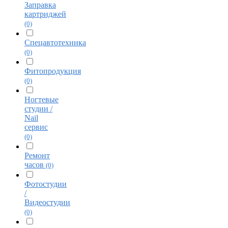
Заправка
картриджей
(0)
Спецавтотехника
(0)
Фитопродукция
(0)
Ногтевые
студии /
Nail
сервис
(0)
Ремонт
часов
(0)
Фотостудии
/
Видеостудии
(0)