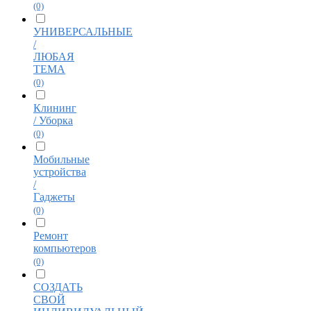
(0)
УНИВЕРСАЛЬНЫЕ
/
ЛЮБАЯ
ТЕМА
(0)
Клининг
/ Уборка
(0)
Мобильные
устройства
/
Гаджеты
(0)
Ремонт
компьютеров
(0)
СОЗДАТЬ
СВОЙ