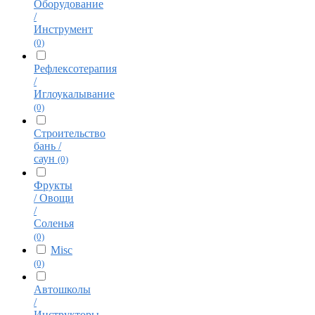
Оборудование
/
Инструмент
(0)
Рефлексотерапия
/
Иглоукалывание
(0)
Строительство
бань /
саун
(0)
Фрукты
/ Овощи
/
Соленья
(0)
Misc
(0)
Автошколы
/
Инструкторы