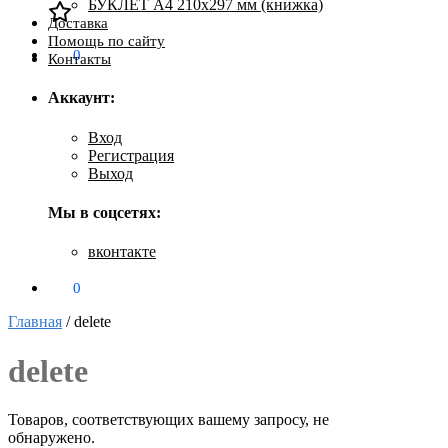
БУКЛЕТ А4 210х297 мм (книжка)
Доставка
Помощь по сайту
0
₽
0
Контакты
Аккаунт:
Вход
Регистрация
Выход
Мы в соцсетях:
вконтакте
0
₽
0
Главная
/
delete
delete
Товаров, соответствующих вашему запросу, не
обнаружено.