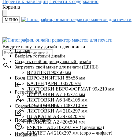
Перейти к навигации
Перейти к содержанию
Корзина
МЕНЮ
Введите вашу тему дизайна для поиска
Главная
Выбрать готовый дизайн
×
Создать свой индивидуальный дизайн
Загрузить свой макет для печати (ЦЕНЫ)
ВИЗИТКИ 90х50 мм
Вход
ЕВРО-ВИЗИТКИ 85х55 мм
КАЛЕНДАРИ 100х70 мм
ЛИСТОВКИ ЕВРО-ФОРМАТ 99х210 мм
Регистрация
ЛИСТОВКИ А7 105х74 мм
ЛИСТОВКИ А6 148х105 мм
ЛИСТОВКИ А5 148х210 мм
Создать свой дизайн
ЛИСТОВКИ А4 210х297 мм
ПЛАКАТЫ А3 297х420 мм
Помощь по сайту
ПЛАКАТЫ А2 420х594 мм
БУКЛЕТ А4 210х297 мм (Гармошка)
БУКЛЕТ А4 210х297 мм (евро – лифлет)
Избранное