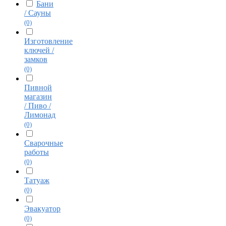
Бани
/ Сауны
(0)
Изготовление
ключей /
замков
(0)
Пивной
магазин
/ Пиво /
Лимонад
(0)
Сварочные
работы
(0)
Татуаж
(0)
Эвакуатор
(0)