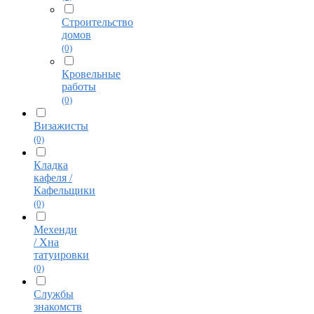
Строительство
домов
(0)
Кровельные
работы
(0)
Визажисты
(0)
Кладка
кафеля /
Кафельщики
(0)
Мехенди
/ Хна
татуировки
(0)
Службы
знакомств