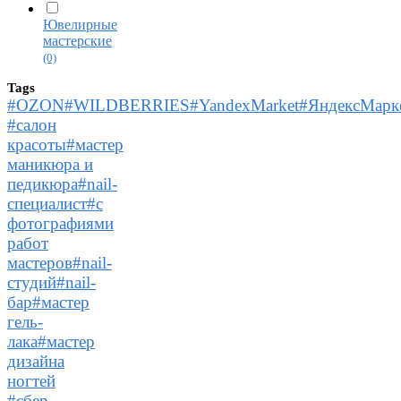
Ювелирные
мастерские
(0)
Tags
#OZON#WILDBERRIES#YandexMarket#ЯндексМаркет
#салон
красоты#мастер
маникюра и
педикюра#nail-
специалист#с
фотографиями
работ
мастеров#nail-
студий#nail-
бар#мастер
гель-
лака#мастер
дизайна
ногтей
#сбер