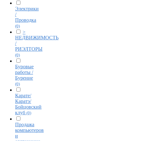
Электрики
/
Проводка
(0)
>
НЕДВИЖИМОСТЬ
/
РИЭЛТОРЫ
(0)
Буровые
работы /
Бурение
(0)
Карате/
Каратэ/
Бойцовский
клуб
(0)
Продажа
компьютеров
и