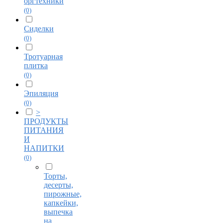
оргтехники
(0)
Сиделки
(0)
Тротуарная
плитка
(0)
Эпиляция
(0)
>
ПРОДУКТЫ
ПИТАНИЯ
И
НАПИТКИ
(0)
Торты,
десерты,
пирожные,
капкейки,
выпечка
на