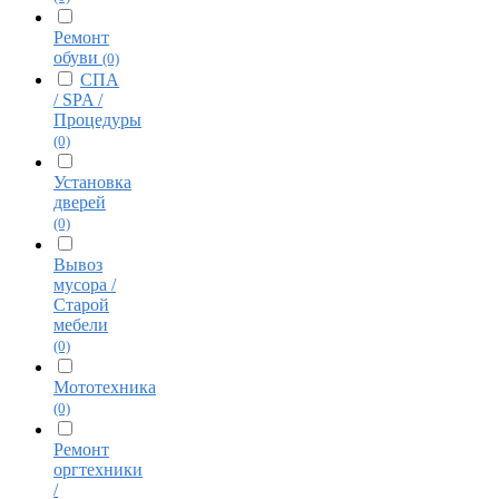
Ремонт
обуви
(0)
СПА
/ SPA /
Процедуры
(0)
Установка
дверей
(0)
Вывоз
мусора /
Старой
мебели
(0)
Мототехника
(0)
Ремонт
оргтехники
/