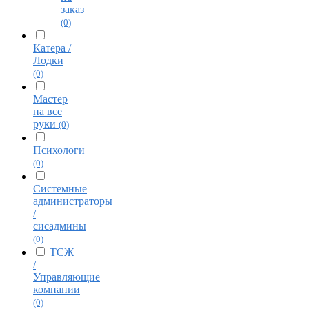
заказ
(0)
Катера /
Лодки
(0)
Мастер
на все
руки
(0)
Психологи
(0)
Системные
администраторы
/
сисадмины
(0)
ТСЖ
/
Управляющие
компании
(0)