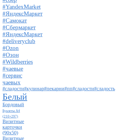
#YandexMarket
#ЯндексМаркет
#Самокат
#Сбермаркет
#ЯндексМаркет
#deliveryclub
#Ozon
#Озон
#Wildberries
#чаевые
#сервис
чаевых
#сладости#кулинар#пекарни#пп#сладости#сладость
Белый
Бордовый
Буклеты А4
(210×297)
Визитные
карточки
(90х50)
Визитные