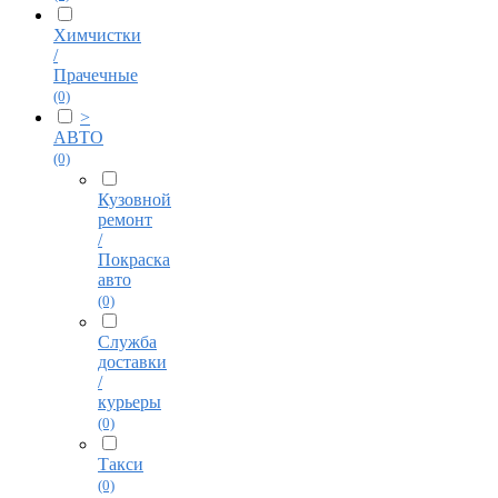
Химчистки
/
Прачечные
(0)
>
АВТО
(0)
Кузовной
ремонт
/
Покраска
авто
(0)
Служба
доставки
/
курьеры
(0)
Такси
(0)