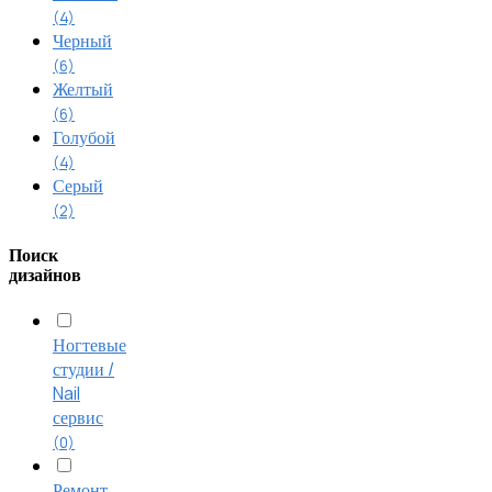
(4)
Черный
(6)
Желтый
(6)
Голубой
(4)
Серый
(2)
Поиск
дизайнов
Ногтевые
студии /
Nail
сервис
(0)
Ремонт