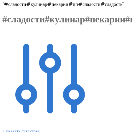
“#сладости#кулинар#пекарни#пп#сладости#сладость”
#сладости#кулинар#пекарни#
Показать фильтры