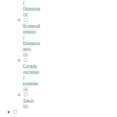
/
Переезды
(0)
Кузовной
ремонт
/
Покраска
авто
(0)
Служба
доставки
/
курьеры
(0)
Такси
(0)