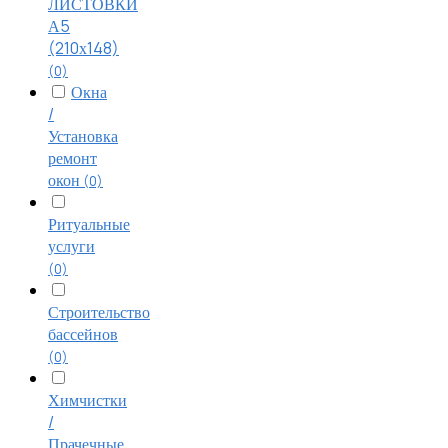
ЛИСТОВКИ
А5
(210х148)
(0)
Окна
/
Установка
ремонт
окон
(0)
Ритуальные
услуги
(0)
Строительство
бассейнов
(0)
Химчистки
/
Прачечные