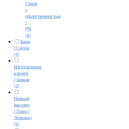
Связи
с
общественностью
/
PR
(0)
Бани
/ Сауны
(0)
Изготовление
ключей
/ замков
(0)
Пивной
магазин
/ Пиво /
Лимонад
(0)