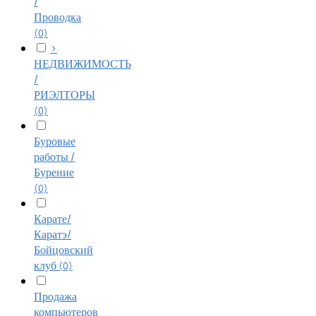
/
Проводка
(0)
>
НЕДВИЖИМОСТЬ
/
РИЭЛТОРЫ
(0)
Буровые
работы /
Бурение
(0)
Карате/
Каратэ/
Бойцовский
клуб
(0)
Продажа
компьютеров