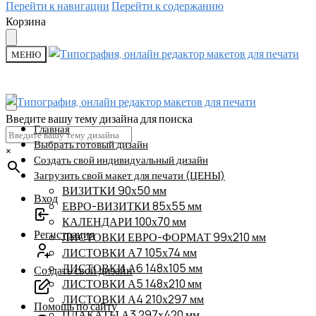
Перейти к навигации
Перейти к содержанию
Корзина
МЕНЮ
Введите вашу тему дизайна для поиска
Главная
Выбрать готовый дизайн
×
Создать свой индивидуальный дизайн
Загрузить свой макет для печати (ЦЕНЫ)
ВИЗИТКИ 90х50 мм
Вход
ЕВРО-ВИЗИТКИ 85х55 мм
КАЛЕНДАРИ 100х70 мм
Регистрация
ЛИСТОВКИ ЕВРО-ФОРМАТ 99х210 мм
ЛИСТОВКИ А7 105х74 мм
ЛИСТОВКИ А6 148х105 мм
Создать свой дизайн
ЛИСТОВКИ А5 148х210 мм
ЛИСТОВКИ А4 210х297 мм
Помощь по сайту
ПЛАКАТЫ А3 297х420 мм