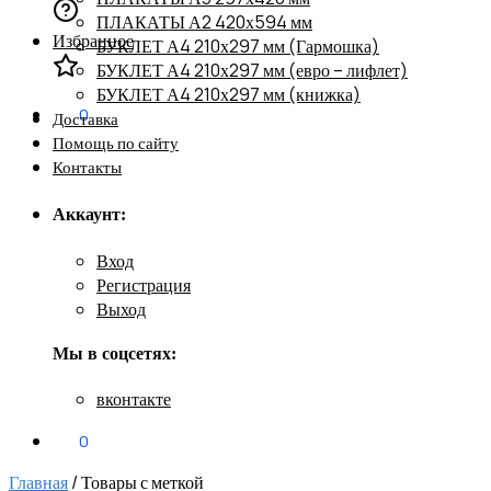
ПЛАКАТЫ А2 420х594 мм
Избранное
БУКЛЕТ А4 210х297 мм (Гармошка)
БУКЛЕТ А4 210х297 мм (евро – лифлет)
БУКЛЕТ А4 210х297 мм (книжка)
0
₽
0
Доставка
Помощь по сайту
Контакты
Аккаунт:
Вход
Регистрация
Выход
Мы в соцсетях:
вконтакте
0
₽
0
Главная
/
Товары с меткой