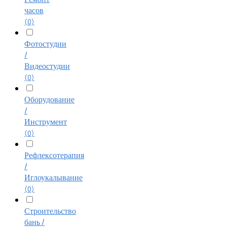
часов
(0)
Фотостудии
/
Видеостудии
(0)
Оборудование
/
Инструмент
(0)
Рефлексотерапия
/
Иглоукалывание
(0)
Строительство
бань /