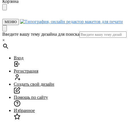
Перейти
Перейти
Корзина
к
к
навигации
содержанию
МЕНЮ
Введите вашу тему дизайна для поиска
×
Вход
Регистрация
Создать свой дизайн
Помощь по сайту
Избранное