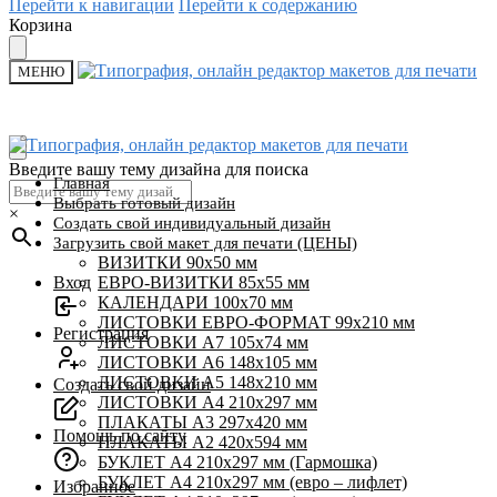
Перейти к навигации
Перейти к содержанию
Корзина
МЕНЮ
Введите вашу тему дизайна для поиска
Главная
Выбрать готовый дизайн
×
Создать свой индивидуальный дизайн
Загрузить свой макет для печати (ЦЕНЫ)
ВИЗИТКИ 90х50 мм
Вход
ЕВРО-ВИЗИТКИ 85х55 мм
КАЛЕНДАРИ 100х70 мм
ЛИСТОВКИ ЕВРО-ФОРМАТ 99х210 мм
Регистрация
ЛИСТОВКИ А7 105х74 мм
ЛИСТОВКИ А6 148х105 мм
ЛИСТОВКИ А5 148х210 мм
Создать свой дизайн
ЛИСТОВКИ А4 210х297 мм
ПЛАКАТЫ А3 297х420 мм
Помощь по сайту
ПЛАКАТЫ А2 420х594 мм
БУКЛЕТ А4 210х297 мм (Гармошка)
БУКЛЕТ А4 210х297 мм (евро – лифлет)
Избранное