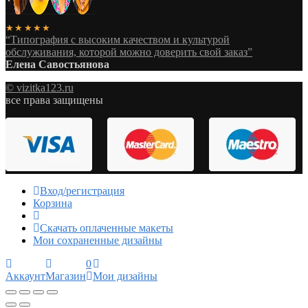
★★★★★
“Типография с высоким качеством и культурой
обслуживания, которой можно доверить свой заказ”
Елена Савостьянова
© vizitka123.ru
все права защищены
Вход/регистрация
Корзина
Скачать оплаченные макеты
Мои сохраненные дизайны
0
Аккаунт
Магазин
Мои дизайны