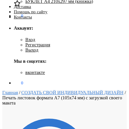
БУКЛЕТ А4 210х297 мм (книжка)
Доставка
Помощь по сайту
0
₽
0
Контакты
Аккаунт:
Вход
Регистрация
Выход
Мы в соцсетях:
вконтакте
0
₽
0
Главная
/
СОЗДАТЬ СВОЙ ИНДИВИДУАЛЬНЫЙ ДИЗАЙН
/
Печать листовок формата А7 (105х74 мм) с загрузкой своего
макета