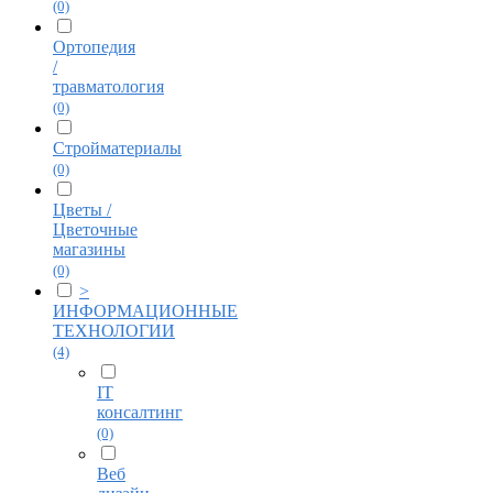
(0)
Ортопедия
/
травматология
(0)
Стройматериалы
(0)
Цветы /
Цветочные
магазины
(0)
>
ИНФОРМАЦИОННЫЕ
ТЕХНОЛОГИИ
(4)
IT
консалтинг
(0)
Веб