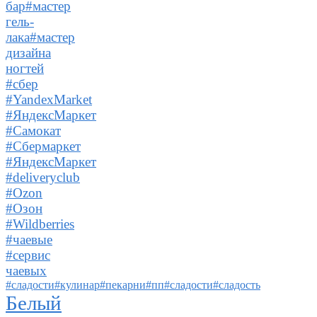
бар#мастер
гель-
лака#мастер
дизайна
ногтей
#сбер
#YandexMarket
#ЯндексМаркет
#Самокат
#Сбермаркет
#ЯндексМаркет
#deliveryclub
#Ozon
#Озон
#Wildberries
#чаевые
#сервис
чаевых
#сладости#кулинар#пекарни#пп#сладости#сладость
Белый