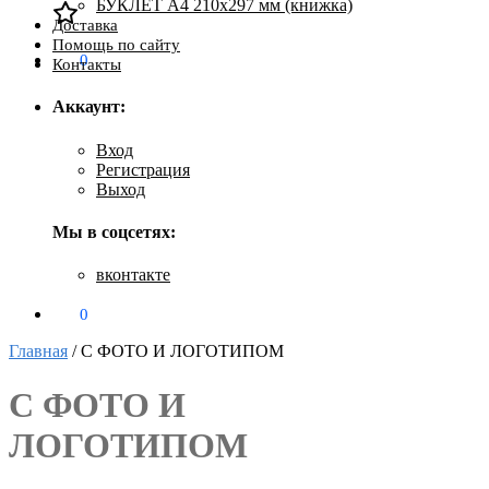
БУКЛЕТ А4 210х297 мм (книжка)
Доставка
Помощь по сайту
0
₽
0
Контакты
Аккаунт:
Вход
Регистрация
Выход
Мы в соцсетях:
вконтакте
0
₽
0
Главная
/
С ФОТО И ЛОГОТИПОМ
С ФОТО И
ЛОГОТИПОМ