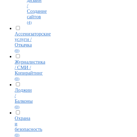
дизайн
/
Создание
сайтов
(4)
Ассенизаторские
услуги /
Откачка
(0)
Журналистика
/ СМИ /
Копирайтинг
(0)
Лоджии
/
Балконы
(0)
Охрана
и
безопасность
(0)