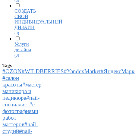
СОЗДАТЬ
СВОЙ
ИНДИВИДУАЛЬНЫЙ
ДИЗАЙН
(0)
Услуги
дизайна
(0)
Tags
#OZON#WILDBERRIES#YandexMarket#ЯндексМаркет
#салон
красоты#мастер
маникюра и
педикюра#nail-
специалист#с
фотографиями
работ
мастеров#nail-
студий#nail-