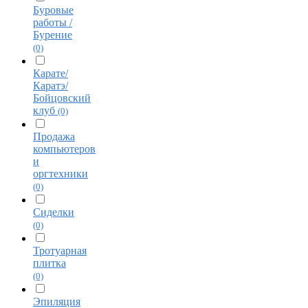
Буровые
работы /
Бурение
(0)
Карате/
Каратэ/
Бойцовский
клуб
(0)
Продажа
компьютеров
и
оргтехники
(0)
Сиделки
(0)
Тротуарная
плитка
(0)
Эпиляция