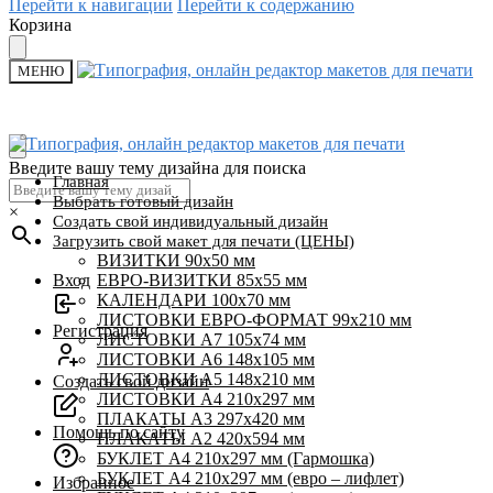
Перейти к навигации
Перейти к содержанию
Корзина
МЕНЮ
Введите вашу тему дизайна для поиска
Главная
Выбрать готовый дизайн
×
Создать свой индивидуальный дизайн
Загрузить свой макет для печати (ЦЕНЫ)
ВИЗИТКИ 90х50 мм
Вход
ЕВРО-ВИЗИТКИ 85х55 мм
КАЛЕНДАРИ 100х70 мм
ЛИСТОВКИ ЕВРО-ФОРМАТ 99х210 мм
Регистрация
ЛИСТОВКИ А7 105х74 мм
ЛИСТОВКИ А6 148х105 мм
ЛИСТОВКИ А5 148х210 мм
Создать свой дизайн
ЛИСТОВКИ А4 210х297 мм
ПЛАКАТЫ А3 297х420 мм
Помощь по сайту
ПЛАКАТЫ А2 420х594 мм
БУКЛЕТ А4 210х297 мм (Гармошка)
БУКЛЕТ А4 210х297 мм (евро – лифлет)
Избранное