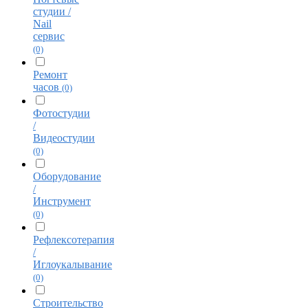
студии /
Nail
сервис
(0)
Ремонт
часов
(0)
Фотостудии
/
Видеостудии
(0)
Оборудование
/
Инструмент
(0)
Рефлексотерапия
/
Иглоукалывание
(0)
Строительство