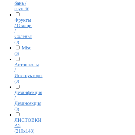
бань /
саун
(0)
Фрукты
/ Овощи
/
Соленья
(0)
Misc
(0)
Автошколы
/
Инструкторы
(0)
Дезинфекция
/
Дезинсекция
(0)
ЛИСТОВКИ
А5
(210х148)