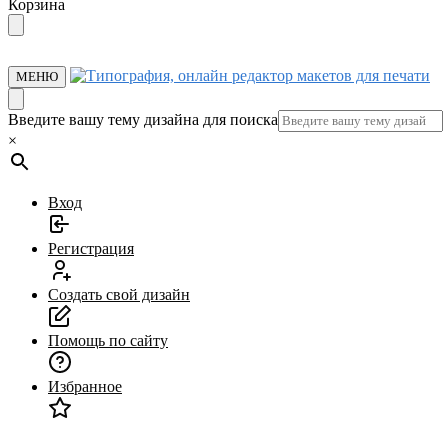
Перейти
Перейти
Корзина
к
к
навигации
содержанию
МЕНЮ
Введите вашу тему дизайна для поиска
×
Вход
Регистрация
Создать свой дизайн
Помощь по сайту
Избранное