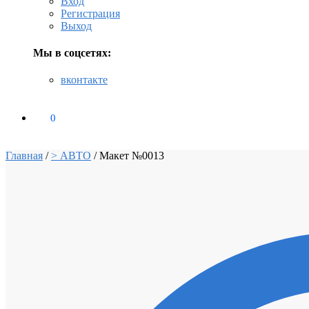
Вход
Регистрация
Выход
Мы в соцсетях:
вконтакте
0
₽
0
Главная
/
> АВТО
/
Макет №0013